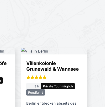
öfe
Villenkolonie
Grunewald & Wannsee
h
3 h
Private Tour möglich
Rundfahrt
Berlin entdecken abseits des