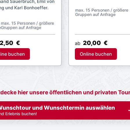
nand Sauerbruch, Emil von
ng und Karl Bonhoeffer.
max. 15 Personen / g
Gruppen auf Anfrage
max. 15 Personen / größere
Gruppen auf Anfrage
2,50
€
20,00
€
ab
line buchen
Online buchen
decke hier unsere öffentlichen und privaten Tou
unschtour und Wunschtermin auswählen
nd Erlebnis buchen!