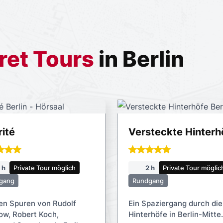
ret Tours
in Berlin
ité
Versteckte Hinterh
 h
Private Tour möglich
2 h
Private Tour möglic
gang
Rundgang
en Spuren von Rudolf
Ein Spaziergang durch die
ow, Robert Koch,
Hinterhöfe in Berlin-Mitte.