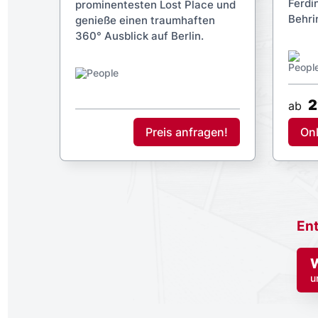
Ferdi
prominentesten Lost Place und
Behri
genieße einen traumhaften
360° Ausblick auf Berlin.
2
ab
Preis anfragen!
On
Ent
W
u