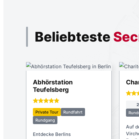
Beliebteste
Sec
Abhörstation
Char
Teufelsberg
2
Private Tour
Rundfahrt
Rund
Rundgang
Auf d
Virch
Entdecke Berlins