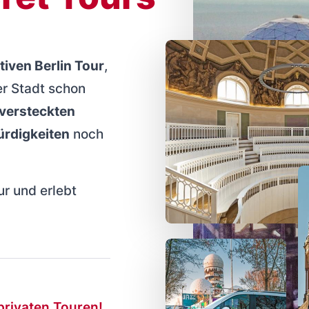
tiven Berlin Tour
,
er Stadt schon
versteckten
rdigkeiten
noch
r und erlebt
privaten Touren!