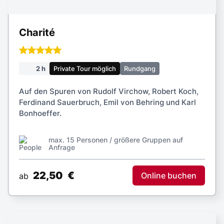
max. 15 Personen / größere Gruppen auf
Anfrage
22,50
€
Online buchen
ab
Villenkolonie Grunewald & Wannsee
3 h
Private Tour möglich
Rundfahrt
Berlin entdecken abseits des Großstadttrubel: Eine
Stadtrundfahrt kombiniert mit Ausstiegen.
max. 6-7 Personen / größere Gruppen auf
Anfrage