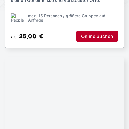
kleinen Geheimnisse und versteckter Orte.
max. 15 Personen / größere Gruppen auf
Anfrage
25,00
€
Online buchen
ab
Charité
2 h
Private Tour möglich
Rundgang
Auf den Spuren von Rudolf Virchow, Robert Koch,
Ferdinand Sauerbruch, Emil von Behring und Karl
Bonhoeffer.