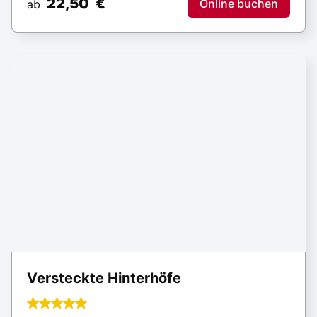
Ein Spaziergang durch die Hinterhöfe in Berlin-
Mitte.
max. 15 Personen / größere Gruppen auf
Anfrage
20,00
€
Online buchen
ab
Happy to help!
info@secret-tours.berlin