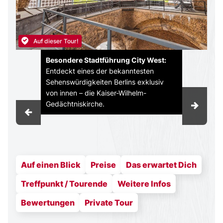
Auf dieser Tour!
Besondere Stadtführung City West:
Entdeckt eines der bekanntesten
Sehenswürdigkeiten Berlins exklusiv
von innen – die Kaiser-Wilhelm-
Gedächtniskirche.
Auf einen Blick
Preise
Das erwartet Dich
Treffpunkt / Tourende
Weitere Infos
Bewertungen
Private Tour