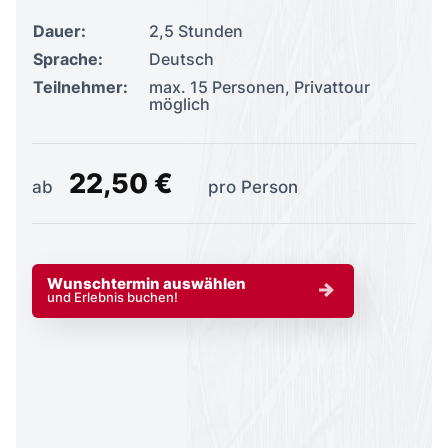
Wunschtermin auswählen
und Erlebnis buchen!
Auf dieser Tour!
DDR-Zeitzeugenführung:
Lernt
während des Rundgangs die
bewegende Lebensgeschichte von
Karl-Heinz Richter kennen.